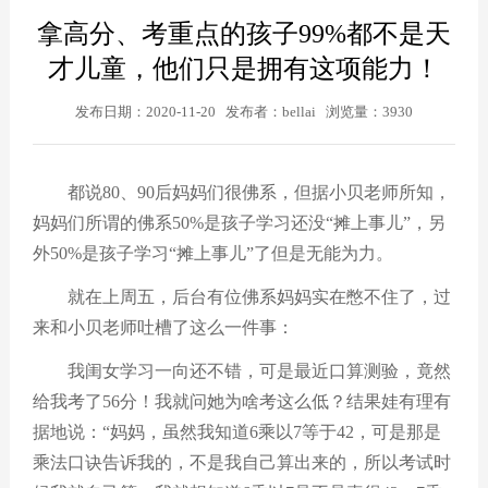
拿高分、考重点的孩子99%都不是天
才儿童，他们只是拥有这项能力！
发布日期：2020-11-20 发布者：bellai 浏览量：3930
都说
80
、
90
后妈妈们很佛系，但据小贝老师所知，
妈妈们所谓的佛系
50%
是孩子学习还没
“
摊上事儿
”
，另
外
50%
是孩子学习
“
摊上事儿
”
了但是无能为力。
就在上周五，后台有位佛系妈妈实在憋不住了，过
来和小贝老师吐槽了这么一件事：
我闺女学习一向还不错，可是最近口算测验，竟然
给我考了
56
分！我就问她为啥考这么低？结果娃有理有
据地说：
“
妈妈，虽然我知道
6
乘以
7
等于
42
，可是那是
乘法口诀告诉我的，不是我自己算出来的，所以考试时