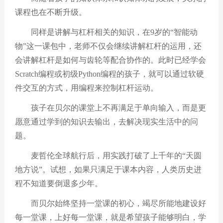
课程也在不断升级。
同样是讲解与杠杆相关的知识，在
9
岁的
“
智能动
物
”
这一课包中，老师不仅会继续讲解杠杆的运用，还
会讲解杠杆是如何与齿轮等配合协作的。此时已经学会
Scratch
编程或初级
Python
编程的孩子，就可以通过软硬
件交互的方式，用编程来控制杠杆运动。
孩子在贝尔的课堂上不再满足于单向输入，而是更
愿意通过学到的知识去输出，去解决现实生活中的问
题。
麦哲伦全球航行后，用实践打破了上千年的
“
天圆
地方说
”
。试想，如果只满足于课本内容，人类历史进
程不知道要倒退多少年。
而贝尔始终坚持一堂课的初心，竭尽所能地建设好
每一堂课，上好每一堂课，就是希望孩子能够明白，学