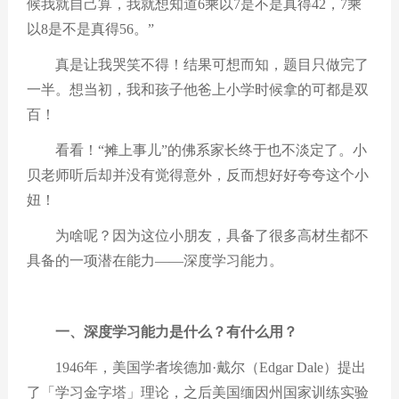
候我就自己算，我就想知道
6
乘以
7
是不是真得
42
，
7
乘
以
8
是不是真得
56
。
”
真是让我哭笑不得！结果可想而知，题目只做完了
一半。想当初，我和孩子他爸上小学时候拿的可都是双
百！
看看！
“
摊上事儿
”
的佛系家长终于也不淡定了。小
贝老师听后却并没有觉得意外，反而想好好夸夸这个小
妞！
为啥呢？因为这位小朋友，具备了很多高材生都不
具备的一项潜在能力
——
深度学习能力。
一、深度学习能力是什么？有什么用？
1946
年，美国学者埃德加
·
戴尔（
Edgar Dale
）提出
了「学习金字塔」理论，之后美国缅因州国家训练实验