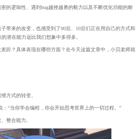
缜密的逻辑性、遇到
bug
越挫越勇的毅力以及不断优化功能的耐
孩子带来的改变，也感受到了
00
后、
10
后们正在用自己的方式和
取的潜在能力远比我们想象中多得多。
大差距？具体表现在哪些方面？在今天这篇文章中，小贝老师就
思维方式的转变。
说：
“
当你学会编程，你会开始思考世界上的一切过程。
”
取、整合能力。