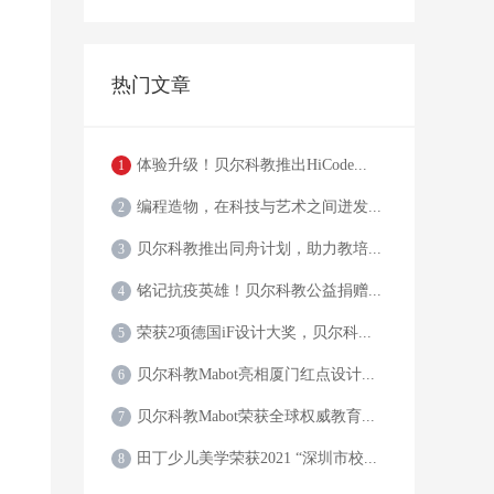
热门文章
体验升级！贝尔科教推出HiCode...
1
编程造物，在科技与艺术之间迸发...
2
贝尔科教推出同舟计划，助力教培...
3
铭记抗疫英雄！贝尔科教公益捐赠...
4
荣获2项德国iF设计大奖，贝尔科...
5
贝尔科教Mabot亮相厦门红点设计...
6
贝尔科教Mabot荣获全球权威教育...
7
田丁少儿美学荣获2021 “深圳市校...
8