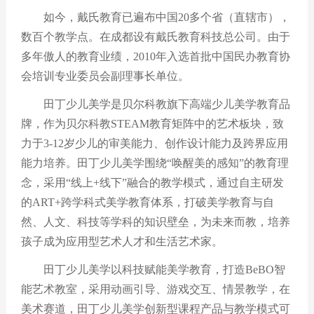
如今，戴氏教育已遍布中国
20
多个省（直辖市），
数百个教学点。在成都设有戴氏教育科技总公司。由于
多年傲人的教育业绩，
2010
年入选首批中国民办教育协
会培训专业委员会副理事长单位。
田丁少儿美学是贝尔科教旗下高端少儿美学教育品
牌，作为贝尔科教
STEAM
教育矩阵中的艺术板块，致
力于
3-12
岁少儿的审美能力、创作设计能力及跨界应用
能力培养。田丁少儿美学围绕“唤醒美的感知”的教育理
念，采用“线上
+
线下”融合的教学模式，通过自主研发
的
ART+
跨学科式美学教育体系，打破美学教育与自
然、人文、科技等学科的知识壁垒，为未来而教，培养
孩子成为应用型艺术人才和生活艺术家。
田丁少儿美学以科技赋能美学教育，打造
BeBO
智
能艺术教室，采用动画引导、游戏交互、情景教学，在
美术赛道，田丁少儿美学创新型课程产品与教学模式可