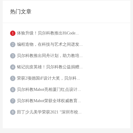
热门文章
体验升级！贝尔科教推出HiCode...
1
编程造物，在科技与艺术之间迸发...
2
贝尔科教推出同舟计划，助力教培...
3
铭记抗疫英雄！贝尔科教公益捐赠...
4
荣获2项德国iF设计大奖，贝尔科...
5
贝尔科教Mabot亮相厦门红点设计...
6
贝尔科教Mabot荣获全球权威教育...
7
田丁少儿美学荣获2021 “深圳市校...
8