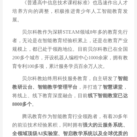
《普通高中信息技术课程标准》也迅速作出人才
培养方向的调整，积极推进青少年人工智能教育发
展。
贝尔科教作为深耕
STEAM
领域
8
年多的教育先行
者，无论是在智能教育经验积累上，还是在教育产业
规模上，都已处于领跑地位。目前贝尔科教已在全国
200
多个城市，开设机器人编程中心
1000
余家，拥有教
育专利
100
多项，累计服务学员百余万人次。
贝尔科教始终用科技服务教育，自主研发了
智能
教研云台、智能教学管理平台
，并打造了
智慧课堂
，
将线上、线下教育深度融合，目前
线下智能教室已达
8000
多个
。
腾讯教育作为智能教育行业领跑者，有着
20
多年
的前沿技术经验累积，同时拥有
强大的云服务系统、
全领域顶级
AI
实验室、智启教学系统以及全球优质的