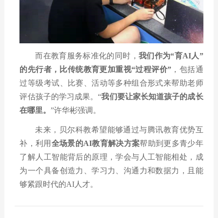
而在教育服务标准化的同时，
我们作为
“
育
AI
人
”
的先行者，比传统教育更加重视
“
过程评价
”
，包括通
过等级考试、比赛、活动等多种组合形式来帮助老师
评估孩子的学习成果。
“
我们要让家长知道孩子的成长
在哪里。
”
许华彬强调。
未来，贝尔科教希望能够通过与腾讯教育优势互
补，利用
全场景的
AI
教育解决方案
帮助到更多青少年
了解人工智能背后的原理，学会与人工智能相处，成
为一个具备创造力、学习力、沟通力和数据力，且能
够紧跟时代的
AI
人才。