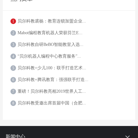
贝尔科教裘杨：教育连锁加盟企业...
1
Mabot编程教育机器人荣获芬兰E...
2
贝尔科教自研BeBO智能教室入选...
3
“贝尔机器人编程中心教育服务”...
4
贝尔科教+少儿100：联手打造艺术...
5
贝尔科教+腾讯教育：强强联手打造...
6
重磅！贝尔科教亮相2019世界人工...
7
贝尔科教受邀出席首届中国（合肥...
8
新闻中心