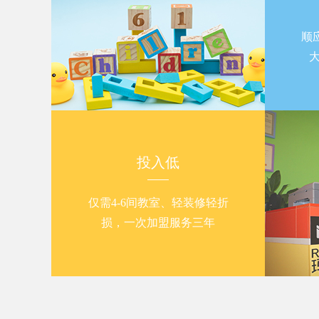
顺
投入低
仅需4-6间教室、轻装修轻折
损，一次加盟服务三年